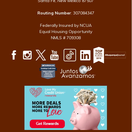
Santa Fe, New Mexico 87507
Routing Number
: 307084347
Federally Insured by NCUA
Equal Housing Opportunity
NMLS # 709308